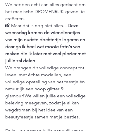
We hebben echt aan alles gedacht om 
het magische DROMENRIJK-gevoel te 
creëeren.
📸 Maar dat is nog niet alles…
Deze 
woensdag komen de vriendinnetjes 
van mijn oudste dochtertje logeren en 
daar ga ik heel wat mooie foto's van 
maken die ik later met veel plezier met 
jullie zal delen.
We brengen dit volledige concept tot 
leven  met échte modellen, een 
volledige opstelling van het feestje én 
natuurlijk een hoop glitter & 
glamour!We willen jullie een volledige 
beleving meegeven, zodat je al kan 
wegdromen bij het idee van een 
beautyfeestje samen met je besties.
En ja – we nemen jullie natuurlijk mee 