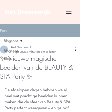
Het Dromenrijk
Post
Blogspot
Het Dromenrijk
Blogspot
14 apr 2025
2 minuten om te lezen
✨ Nieuwe magische
Blog
beelden van de BEAUTY &
SPA Party ✨
De afgelopen dagen hebben we al 
heel wat prachtige beelden kunnen 
maken die de sfeer van Beauty & SPA 
Party perfect weergeven – en geloof 