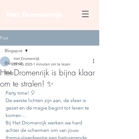
Het Dromenrijk
Post
Blogspot
Het Dromenrijk
Blogspot
21 feb 2025
1 minuten om te lezen
Het Dromenrijk is bijna klaar
Blog
om te stralen! ✨
Party time! 🎈 
De eerste lichten zijn aan, de sfeer is 
gezet en de magie begint tot leven te 
komen… 
Bij Het Dromenrijk werken we hard 
achter de schermen om van jouw 
thema-slaapfeestje een betoverende 