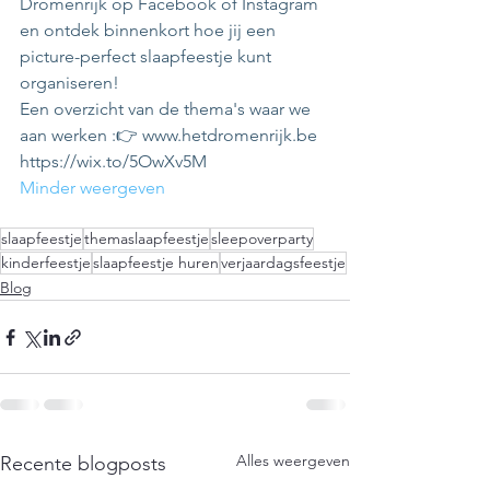
Dromenrijk op Facebook of Instagram 
en ontdek binnenkort hoe jij een 
picture-perfect slaapfeestje kunt 
organiseren! 
Een overzicht van de thema's waar we 
aan werken :👉 
www.hetdromenrijk.be
https://wix.to/5OwXv5M
Minder weergeven
slaapfeestje
themaslaapfeestje
sleepoverparty
kinderfeestje
slaapfeestje huren
verjaardagsfeestje
Blog
Alles weergeven
Recente blogposts