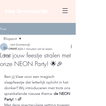
Het Dromenrijk
Post
Blogspot
Het Dromenrijk
Blogspot
9 mrt 2025
1 minuten om te lezen
Laat jouw feestje stralen met
Blog
onze NEON Party! 🌟🎉
Ben jij klaar voor een magisch 
slaapfeestje dat letterlijk oplicht in het 
donker? Wij introduceren met trots ons 
sprankelende nieuwe thema: 
de NEON 
Party!
 ✨🌈
Met deze spectaculaire setting toveren 