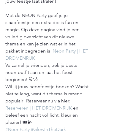
jouw feestje laat stralen!
Met de NEON Party geef je je 
slaapfeestje een extra dosis fun en 
magie. Op deze pagina vind je een 
volledig overzicht van dit nieuwe 
thema en kan je zien wat er in het 
pakket inbegrepen is :
Neon Party | HET 
DROMENRIJK
Verzamel je vrienden, trek je beste 
neon-outfit aan en laat het feest 
beginnen! 💡🎶
Wil jij jouw neonfeestje boeken? Wacht 
niet te lang, want dit thema is razend 
populair! Reserveer nu via hier: 
Reserveren | HET DROMENRIJK
 en 
beleef een nacht vol licht, kleur en 
plezier! 🎟️💫
#NeonParty
#GlowInTheDark