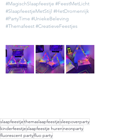
#MagischSlaapfeestje
#FeestMetLicht
#SlaapfeestjeMetStijl
#HetDromenrijk
#PartyTime
#UniekeBeleving
#Themafeest
#CreatieveFeestjes
slaapfeestje
themaslaapfeestje
sleepoverparty
kinderfeestje
slaapfeestje huren
neonparty
fluorescent party
fluo party